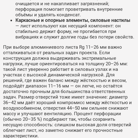
очищается и не накапливает загрязнений;
перфорация помогает проветривать внутренние
объёмы и удалять конденсат.
Каркасные и опорные элементы, силовые настилы
— лист используют как несущий компонент: он
стабильно держит форму, не прогибается при
вибрациях и служит долгие годы без потери свойств.
При выборе алюминиевого листа Rg 11–26 мм важно
отталкиваться от реальных задач проекта. Если
конструкция должна выдерживать экстремальные
нагрузки, лучше ориентироваться на толщину 20–26 мм:
такой лист уверенно работает в силовых узлах и на
участках с высокой динамической нагрузкой. Для
решений, где важен баланс между жёсткостью и весом,
подойдёт диапазон 11–16 мм — он легче, но остаётся
достаточно прочным для большинства ответственных
задач. Размер отверстий тоже имеет значение: диаметр
36–42 мм даёт хороший компромисс между жёсткостью и
воздухообменом, отверстия 44–50 мм сильнее снижают
массу и улучшают вентиляцию. Процент перфорации
(обычно 20–35 %) подбирают так, чтобы сохранить
несущую способность: слишком высокая доля отверстий
облегчает лист, но заметно снижает его прочностные
характеристики.