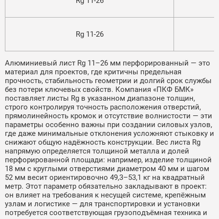
Rg 11-26
1
Rg 11-26
1
Алюминиевый лист Rg 11–26 мм перфорированный — это
материал для проектов, где критичны предельная
прочность, стабильность геометрии и долгий срок службы
без потери ключевых свойств. Компания «ПКФ БМК»
поставляет листы Rg в указанном диапазоне толщин,
строго контролируя точность расположения отверстий,
прямолинейность кромок и отсутствие волнистости — эти
параметры особенно важны при создании силовых узлов,
где даже минимальные отклонения усложняют стыковку и
снижают общую надёжность конструкции. Вес листа Rg
напрямую определяется толщиной металла и долей
перфорированной площади: например, изделие толщиной
18 мм с круглыми отверстиями диаметром 40 мм и шагом
52 мм весит ориентировочно 49,3–53,1 кг на квадратный
метр. Этот параметр обязательно закладывают в проект:
он влияет на требования к несущей системе, крепёжным
узлам и логистике — для транспортировки и установки
потребуется соответствующая грузоподъёмная техника и