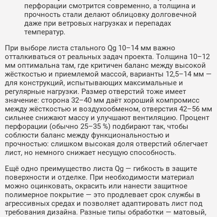
перфорации смотрится современно, а толщина и
прочность стали делают облицовку долговечной
даже при ветровых нагрузках и перепадах
температур.
При выборе листа стального Qg 10–14 мм важно
отталкиваться от реальных задач проекта. Толщина 10–12
мм оптимальна там, где критичен баланс между высокой
жёсткостью и приемлемой массой, варианты 12,5–14 мм —
для конструкций, испытывающих максимальные и
регулярные нагрузки. Размер отверстий тоже имеет
значение: сторона 32–40 мм даёт хороший компромисс
между жёсткостью и воздухообменом, отверстия 42–56 мм
сильнее снижают массу и улучшают вентиляцию. Процент
перфорации (обычно 25–35 %) подбирают так, чтобы
соблюсти баланс между функциональностью и
прочностью: слишком высокая доля отверстий облегчает
лист, но немного снижает несущую способность.
Ещё одно преимущество листа Qg — гибкость в защите
поверхности и отделке. При необходимости материал
можно оцинковать, окрасить или нанести защитное
полимерное покрытие — это продлевает срок службы в
агрессивных средах и позволяет адаптировать лист под
требования дизайна. Разные типы обработки — матовый,