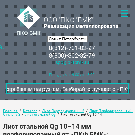
ООО "ПКФ "БМК"
Реализация металлопроката
8(812)-701-02-97
8(800)-302-32-79
spb@pkfbmk.ru
По будням: с 9.00 до 18.00
ьёзным нагрузкам. Выбирайте лучшее с «ПКФ БМК»! Зв
Главная
  /  
Каталог
  /  
Лист Перфорированный
  /  
Лист Перфорированный 
Стальной
  /  
Лист стальной Qg
  /  Лист стальной Qg 10-14
Лист стальной Qg 10–14 мм
перфорированный от «ПКФ БМК»: