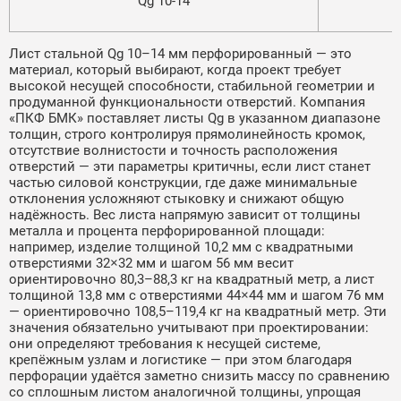
Qg 10-14
1
Лист стальной Qg 10–14 мм перфорированный — это
материал, который выбирают, когда проект требует
высокой несущей способности, стабильной геометрии и
продуманной функциональности отверстий. Компания
«ПКФ БМК» поставляет листы Qg в указанном диапазоне
толщин, строго контролируя прямолинейность кромок,
отсутствие волнистости и точность расположения
отверстий — эти параметры критичны, если лист станет
частью силовой конструкции, где даже минимальные
отклонения усложняют стыковку и снижают общую
надёжность. Вес листа напрямую зависит от толщины
металла и процента перфорированной площади:
например, изделие толщиной 10,2 мм с квадратными
отверстиями 32×32 мм и шагом 56 мм весит
ориентировочно 80,3–88,3 кг на квадратный метр, а лист
толщиной 13,8 мм с отверстиями 44×44 мм и шагом 76 мм
— ориентировочно 108,5–119,4 кг на квадратный метр. Эти
значения обязательно учитывают при проектировании:
они определяют требования к несущей системе,
крепёжным узлам и логистике — при этом благодаря
перфорации удаётся заметно снизить массу по сравнению
со сплошным листом аналогичной толщины, упрощая